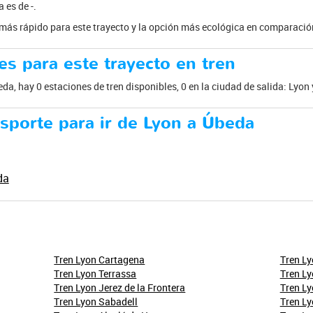
 es de -.
e más rápido para este trayecto y la opción más ecológica en comparación
es para este trayecto en tren
eda, hay 0 estaciones de tren disponibles, 0 en la ciudad de salida: Lyon
sporte para ir de Lyon a Úbeda
da
Tren Lyon Cartagena
Tren L
Tren Lyon Terrassa
Tren Ly
Tren Lyon Jerez de la Frontera
Tren L
Tren Lyon Sabadell
Tren Ly