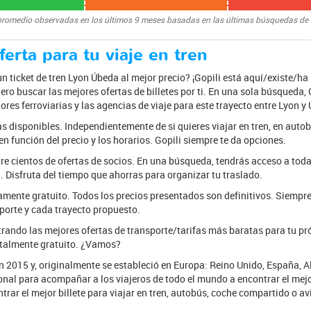
promedio observadas en los últimos 9 meses basadas en las últimas búsquedas de
erta para tu viaje en tren
 ticket de tren Lyon Úbeda al mejor precio? ¡Gopili está aquí/existe/ha
nero buscar las mejores ofertas de billetes por ti. En una sola búsqueda,
dores ferroviarias y las agencias de viaje para este trayecto entre Lyon y
s disponibles. Independientemente de si quieres viajar en tren, en autob
 función del precio y los horarios. Gopili siempre te da opciones.
tre cientos de ofertas de socios. En una búsqueda, tendrás acceso a toda
 Disfruta del tiempo que ahorras para organizar tu traslado.
mente gratuito. Todos los precios presentados son definitivos. Siempr
porte y cada trayecto propuesto.
rando las mejores ofertas de transporte/tarifas más baratas para tu pr
otalmente gratuito. ¿Vamos?
n 2015 y, originalmente se estableció en Europa: Reino Unido, España, Ale
onal para acompañar a los viajeros de todo el mundo a encontrar el mejor
trar el mejor billete para viajar en tren, autobús, coche compartido o av