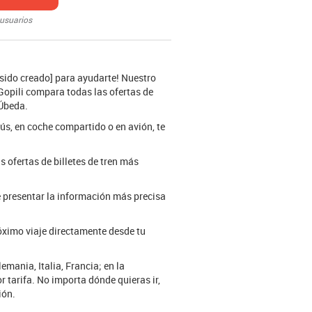
 usuarios
 sido creado] para ayudarte! Nuestro
 Gopili compara todas las ofertas de
 Úbeda.
ús, en coche compartido o en avión, te
s ofertas de billetes de tren más
e presentar la información más precisa
óximo viaje directamente desde tu
mania, Italia, Francia; en la
 tarifa. No importa dónde quieras ir,
ión.