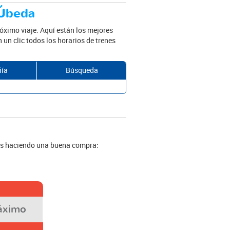
 Úbeda
róximo viaje. Aquí están los mejores
 un clic todos los horarios de trenes
ía
Búsqueda
tás haciendo una buena compra:
áximo