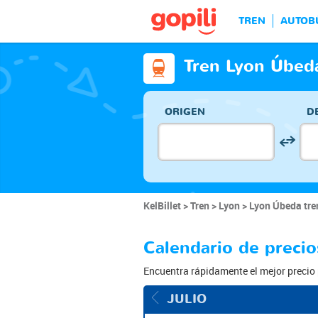
TREN
AUTOB
Tren Lyon Úbed
ORIGEN
D
KelBillet
Tren
Lyon
Lyon Úbeda tre
Calendario de preci
Encuentra rápidamente el mejor precio 
JULIO