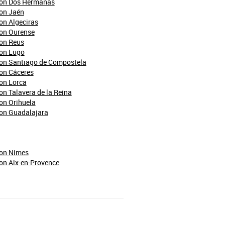
yon Dos Hermanas
yon Jaén
on Algeciras
yon Ourense
yon Reus
yon Lugo
yon Santiago de Compostela
on Cáceres
on Lorca
on Talavera de la Reina
on Orihuela
yon Guadalajara
yon Nimes
on Aix-en-Provence