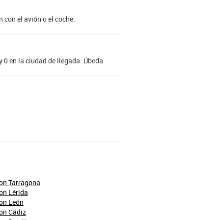
 con el avión o el coche.
 y 0 en la ciudad de llegada: Úbeda.
yon Tarragona
on Lérida
yon León
on Cádiz