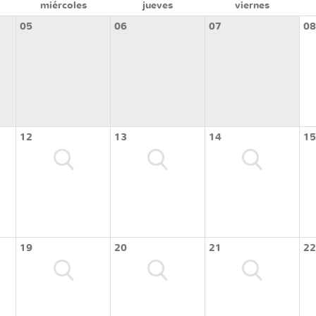
miércoles
jueves
viernes
05
06
07
08
12
13
14
15
19
20
21
22