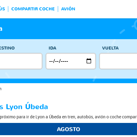
ÚS
COMPARTIR COCHE
AVIÓN
a
ESTINO
IDA
VUELTA
n
os Lyon Úbeda
próximo para ir de Lyon a Úbeda en tren, autobús, avión o coche compar
AGOSTO