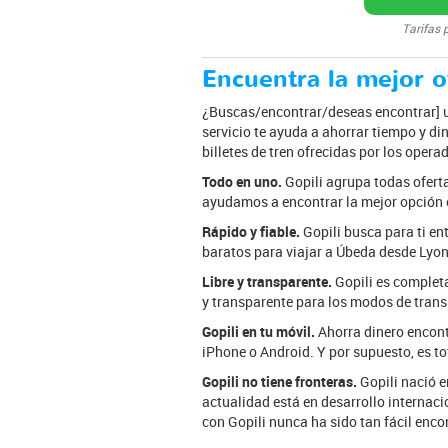
Tarifas 
Encuentra la mejor of
¿Buscas/encontrar/deseas encontrar] un
servicio te ayuda a ahorrar tiempo y di
billetes de tren ofrecidas por los opera
Todo en uno.
Gopili agrupa todas oferta
ayudamos a encontrar la mejor opción en
Rápido y fiable.
Gopili busca para ti en
baratos para viajar a Úbeda desde Lyon.
Libre y transparente.
Gopili es completa
y transparente para los modos de trans
Gopili en tu móvil.
Ahorra dinero encont
iPhone o Android. Y por supuesto, es t
Gopili no tiene fronteras.
Gopili nació e
actualidad está en desarrollo internaci
con Gopili nunca ha sido tan fácil encon