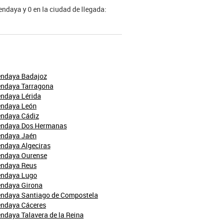
Hendaya y 0 en la ciudad de llegada:
endaya Badajoz
endaya Tarragona
endaya Lérida
endaya León
endaya Cádiz
endaya Dos Hermanas
endaya Jaén
endaya Algeciras
endaya Ourense
endaya Reus
endaya Lugo
endaya Girona
endaya Santiago de Compostela
endaya Cáceres
ndaya Talavera de la Reina