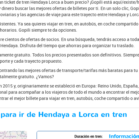
 ticket de tren Hendaya Lorca a buen precio? ¡Gopili está aquí/existe/
inero buscar las mejores ofertas de billetes por ti. En un solo clic, Gop
roviarias y las agencias de viaje para este trayecto entre Hendaya y Lorc
xistentes. Ya sea quieres viajar en tren, en autobús, en coche compartid
 horarios. Gopili siempre te da opciones.
tre cientos de ofertas de socios. En una búsqueda, tendrás acceso a toda
 Hendaya. Disfruta del tiempo que ahorras para organizar tu traslado.
mente gratuito. Todos los precios presentados son definitivos. Siempr
porte y cada trayecto propuesto.
ntrando las mejores ofertas de transporte/tarifas más baratas para tu
otalmente gratuito. ¿Vamos?
n 2015 y, originariamente se estableció en Europa: Reino Unido, España, A
onal para acompañar a los viajeros de todo el mundo a encontrar el mejor
trar el mejor billete para viajar en tren, autobús, coche compartido o av
 para ir de Hendaya a Lorca en tren
Información
Duración en tren: