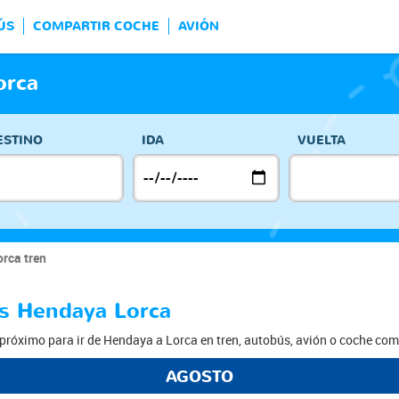
ÚS
COMPARTIR COCHE
AVIÓN
orca
ESTINO
IDA
VUELTA
rca tren
os Hendaya Lorca
próximo para ir de Hendaya a Lorca en tren, autobús, avión o coche com
AGOSTO