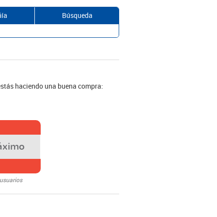
ía
Búsqueda
 estás haciendo una buena compra:
áximo
 usuarios