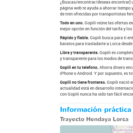
¿Buscas/encontrar/deseas encontrar] un
página web te ayuda a ahorrar tiempo y d
de tren ofrecidas por transportistas fer
Todo en uno.
Gopili reúne las ofertas e
mejor opción en función del tarifa y los
Rápido y fiable.
Gopili busca para ti en
baratos para trasladarte a Lorca desde
Libre y transparente.
Gopili es completa
y transparente para los modos de trans
Gopili en tu telefono.
Ahorra dinero enco
iPhone o Android. Y por supuesto, es t
Gopili no tiene fronteras.
Gopili nació e
actualidad está en desarrollo internaci
con Gopili nunca ha sido tan fácil encon
Información práctica
Trayecto Hendaya Lorca