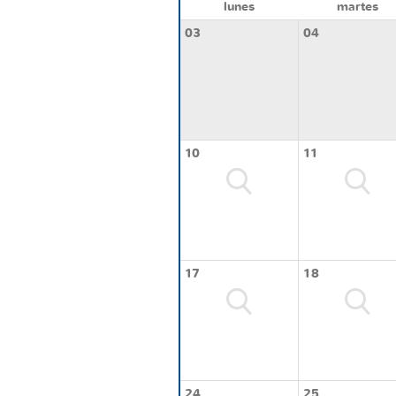
lunes
martes
03
04
10
11
17
18
24
25