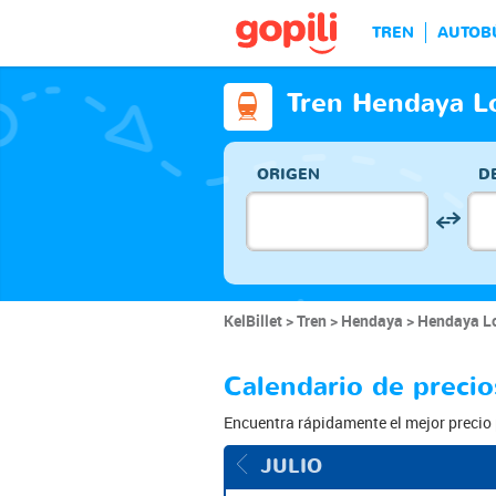
TREN
AUTOB
Tren Hendaya L
ORIGEN
D
KelBillet
Tren
Hendaya
Hendaya Lo
Calendario de preci
Encuentra rápidamente el mejor precio 
JULIO