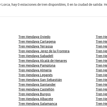
 Lorca, hay 0 estaciones de tren disponibles, 0 en la ciudad de salida: 
Tren Hendaya Oviedo
Tren H
Tren Hendaya Cartagena
Tren H
Tren Hendaya Terrassa
Tren H
Tren Hendaya Jerez de la Frontera
Tren H
Tren Hendaya Sabadell
Tren H
Tren Hendaya Alcalá de Henares
Tren H
Tren Hendaya Pamplona
Tren H
Tren Hendaya Almería
Tren H
Tren Hendaya Leganés
Tren H
Tren Hendaya San Sebastián
Tren H
Tren Hendaya Santander
Tren H
Tren Hendaya Castellón
Tren H
Tren Hendaya Burgos
Tren H
Tren Hendaya Albacete
Tren H
Tren Hendaya Salamanca
Tren He