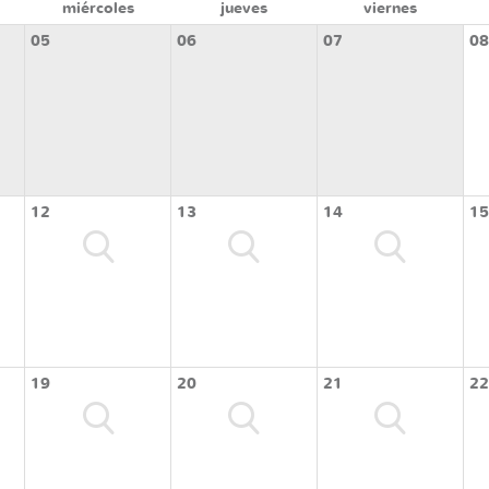
miércoles
jueves
viernes
05
06
07
08
12
13
14
15
19
20
21
22