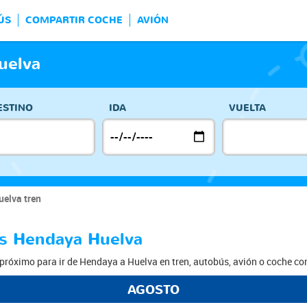
ÚS
COMPARTIR COCHE
AVIÓN
uelva
ESTINO
IDA
VUELTA
elva tren
os Hendaya Huelva
próximo para ir de Hendaya a Huelva en tren, autobús, avión o coche c
AGOSTO