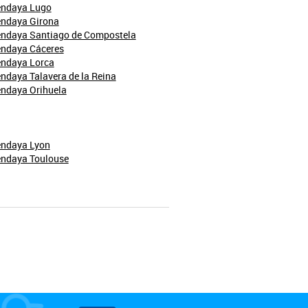
endaya Lugo
endaya Girona
endaya Santiago de Compostela
endaya Cáceres
endaya Lorca
ndaya Talavera de la Reina
endaya Orihuela
endaya Lyon
endaya Toulouse