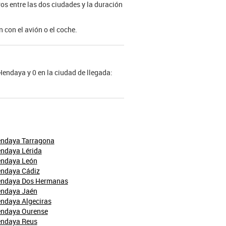
ros entre las dos ciudades y la duración
 con el avión o el coche.
 Hendaya y 0 en la ciudad de llegada:
endaya Tarragona
endaya Lérida
endaya León
endaya Cádiz
endaya Dos Hermanas
endaya Jaén
endaya Algeciras
endaya Ourense
endaya Reus