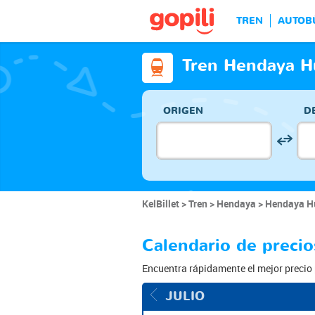
TREN
AUTOB
Tren Hendaya H
ORIGEN
D
KelBillet
Tren
Hendaya
Hendaya Hu
Calendario de preci
Encuentra rápidamente el mejor precio 
JULIO