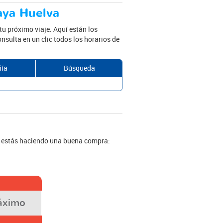
aya Huelva
tu próximo viaje. Aquí están los
nsulta en un clic todos los horarios de
ía
Búsqueda
i estás haciendo una buena compra:
áximo