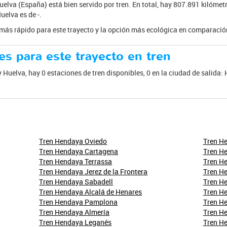
uelva (España) está bien servido por tren. En total, hay 807.891 kilómet
elva es de -.
e más rápido para este trayecto y la opción más ecológica en comparación
es para este trayecto en tren
y Huelva, hay 0 estaciones de tren disponibles, 0 en la ciudad de salida:
Tren Hendaya Oviedo
Tren H
Tren Hendaya Cartagena
Tren H
Tren Hendaya Terrassa
Tren H
Tren Hendaya Jerez de la Frontera
Tren H
Tren Hendaya Sabadell
Tren H
Tren Hendaya Alcalá de Henares
Tren H
Tren Hendaya Pamplona
Tren H
Tren Hendaya Almería
Tren H
Tren Hendaya Leganés
Tren H