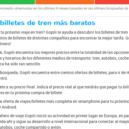
promedio observadas en los últimos 9 meses basadas en las últimas búsquedas de
 billetes de tren más baratos
tu próximo viaje en tren? Gopili te ayuda a descubrir los billetes de tre
tos de billetes de distintas compañías para encontrar la mejor tarifa. Gr
dinero!
n.
Gopili encuentra los mejores precios entre la totalidad de las opcione
 y horarios de los diferentes medios de transporte: tren, autobús, coch
a ha sido tan sencillo.
 búsqueda, Gopili encuentra entre cientos ofertas de billetes, para ir de
ntró.
te a su precio final. Indica el precio real al que tendrás que pagar tu bil
es en tu próxima compra de billete.
la oferta de viajes/billetes más completa en smartphone para tu próximo 
y Android.
ero de viaje Gopili inició su actividad en primer lugar en Europa, en p
eda ahí y sigue su desarrollo a nivel internacional para conectar al may
 autobús, coche compartido o avión.