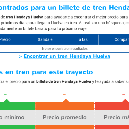
ontrados para un billete de tren Hend
s de
tren Hendaya Huelva
para ayudarte a encontrar el mejor precio para 
próximos días para llegar a Huelva en tren. Al realizar una búsqueda, co
damente un billete barato para tu próximo viaje.
Precio
Salida el
a las
Compañ
No se encontraron resultados
>
Encontrar un tren Hendaya Huelva
 en tren para este trayecto
ra el precio para un
billete de tren Hendaya Huelva
y te ayuda a saber s
-
-
-
io mínimo
Precio promedio
Precio m