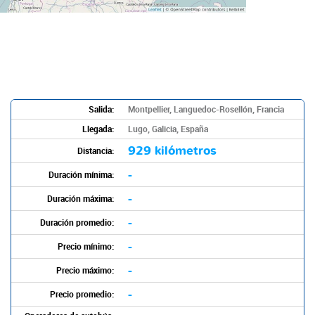
Salida:
Montpellier, Languedoc-Rosellón, Francia
Llegada:
Lugo, Galicia, España
929 kilómetros
Distancia:
-
Duración mínima:
-
Duración máxima:
-
Duración promedio:
-
Precio mínimo:
-
Precio máximo:
-
Precio promedio: