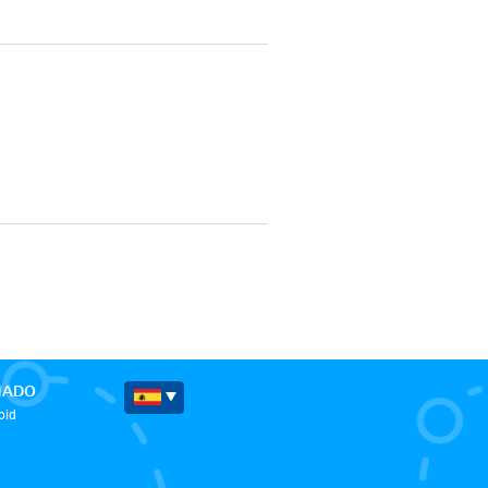
MADO
oid