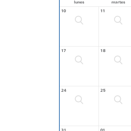
lunes
martes
10
11
17
18
24
25
31
01