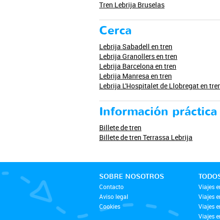
Tren Lebrija Bruselas
Cerca
Lebrija Sabadell en tren
Lebrija Granollers en tren
Lebrija Barcelona en tren
Lebrija Manresa en tren
Lebrija L'Hospitalet de Llobregat en tre
Información práctica
Billete de tren
Billete de tren Terrassa Lebrija
SOBRE NOSOTROS
TODOS
Contacto
Viajes e
Aviso legal
Viajes 
Cookies
Viajes 
Viajes e