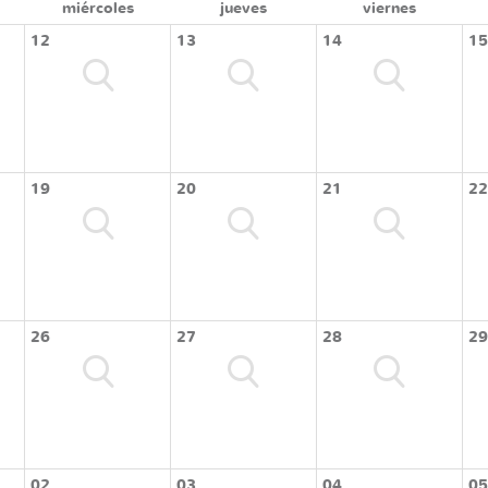
miércoles
jueves
viernes
12
13
14
15
19
20
21
22
26
27
28
29
02
03
04
05