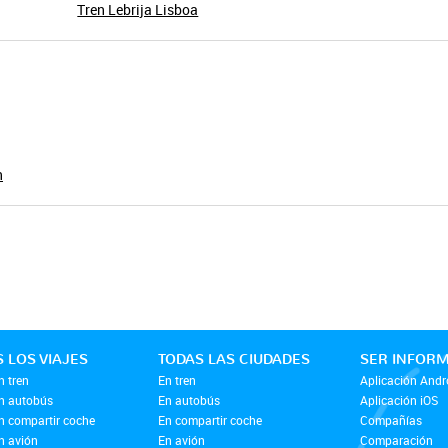
Tren Lebrija Lisboa
n
 LOS VIAJES
TODAS LAS CIUDADES
SER INFOR
n tren
En tren
Aplicación Andr
en autobús
En autobús
Aplicación iOS
en compartir coche
En compartir coche
Compañías
n avión
En avión
Comparación