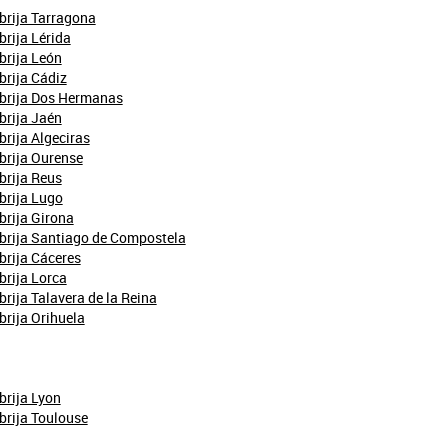
brija Tarragona
brija Lérida
brija León
brija Cádiz
ebrija Dos Hermanas
brija Jaén
brija Algeciras
brija Ourense
brija Reus
brija Lugo
brija Girona
brija Santiago de Compostela
brija Cáceres
brija Lorca
brija Talavera de la Reina
brija Orihuela
brija Lyon
brija Toulouse