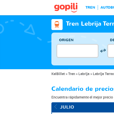
TREN
AUTOB
Tren Lebrija Ter
ORIGEN
D
KelBillet
Tren
Lebrija
Lebrija Terra
Calendario de precio
Encuentra rápidamente el mejor precio p
JULIO