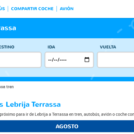
ÚS
COMPARTIR COCHE
AVIÓN
rassa
ESTINO
IDA
VUELTA
ssa tren
s Lebrija Terrassa
róximo para ir de Lebrija a Terrassa en tren, autobús, avión o coche co
AGOSTO