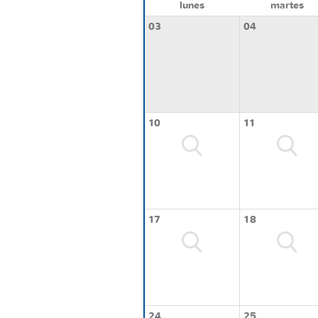
lunes
martes
03
04
10
11
17
18
24
25