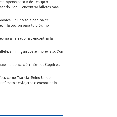
ventajosos para ir de Lebrija a
Usando Gopili, encontrar billetes más
nibles. En una sola página, te
egir la opción para tu próximo
Lebrija a Tarragona y encontrar la
illete, sin ningún coste imprevisto. Con
iaje. La aplicación móvil de Gopili es
aíses como Francia, Reino Unido,
or número de viajeros a encontrar la