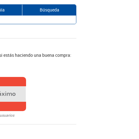
ía
Búsqueda
 si estás haciendo una buena compra:
áximo
 usuarios