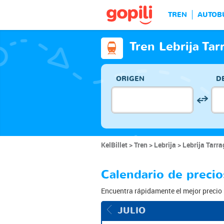
TREN
AUTOB
Tren Lebrija Ta
ORIGEN
D
KelBillet
Tren
Lebrija
Lebrija Tarra
Calendario de precio
Encuentra rápidamente el mejor precio 
JULIO