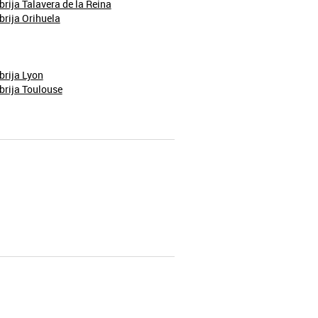
brija Talavera de la Reina
brija Orihuela
brija Lyon
brija Toulouse