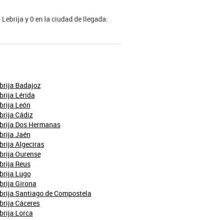
 Lebrija y 0 en la ciudad de llegada:
brija Badajoz
brija Lérida
brija León
brija Cádiz
ebrija Dos Hermanas
brija Jaén
brija Algeciras
brija Ourense
brija Reus
brija Lugo
brija Girona
brija Santiago de Compostela
brija Cáceres
brija Lorca