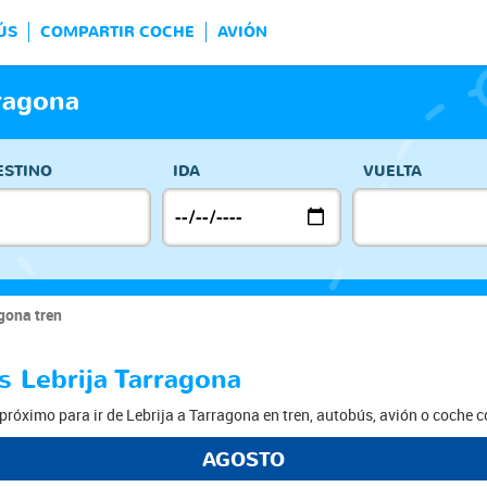
ÚS
COMPARTIR COCHE
AVIÓN
rragona
ESTINO
IDA
VUELTA
gona tren
s Lebrija Tarragona
próximo para ir de Lebrija a Tarragona en tren, autobús, avión o coche 
AGOSTO