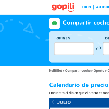
TREN
AUTOB
Compartir coche
ORIGEN
D
KelBillet
Compartir coche
Oporto
Calendario de precio
Encuentra el día en que el precio es má
JULIO