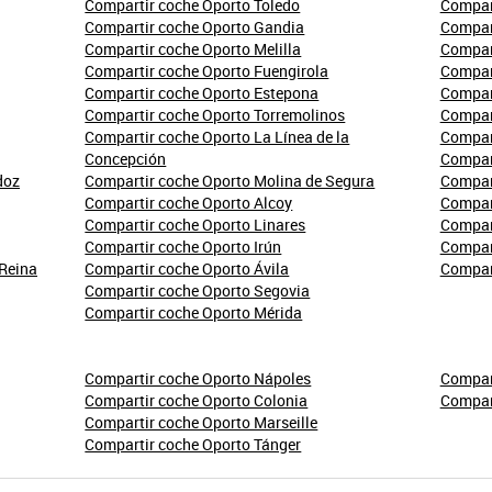
Compartir coche Oporto Toledo
Compar
Compartir coche Oporto Gandia
Compart
Compartir coche Oporto Melilla
Compar
Compartir coche Oporto Fuengirola
Compar
Compartir coche Oporto Estepona
Compart
Compartir coche Oporto Torremolinos
Compart
Compartir coche Oporto La Línea de la
Compart
Concepción
Compart
doz
Compartir coche Oporto Molina de Segura
Compar
Compartir coche Oporto Alcoy
Compar
Compartir coche Oporto Linares
Compar
Compartir coche Oporto Irún
Compar
 Reina
Compartir coche Oporto Ávila
Compart
Compartir coche Oporto Segovia
Compartir coche Oporto Mérida
Compartir coche Oporto Nápoles
Compar
Compartir coche Oporto Colonia
Compar
Compartir coche Oporto Marseille
Compartir coche Oporto Tánger