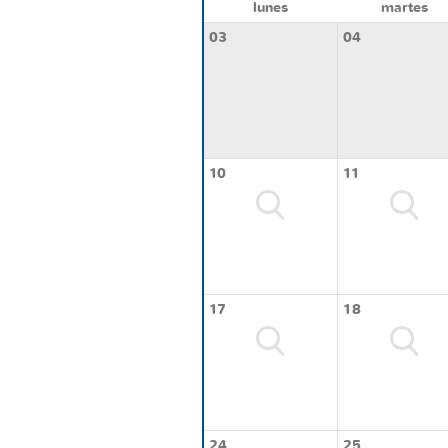
lunes
martes
03
04
10
11
17
18
24
25