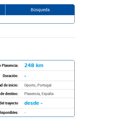
Búsqueda
248 km
o Plasencia:
-
Duración:
d de inicio:
Oporto, Portugal
de destino:
Plasencia, España
desde -
del trayecto
isponibles:
-