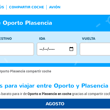
ÚS
COMPARTIR COCHE
AVIÓN
 Oporto Plasencia
ESTINO
IDA
VUELTA
Oporto Plasencia compartir coche
s para viajar entre Oporto y Plasencia
s barato para ir de
Oporto a Plasencia en coche
gracias al compartir coc
AGOSTO