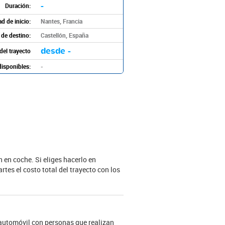
-
Duración:
d de inicio:
Nantes, Francia
de destino:
Castellón, España
desde -
del trayecto
disponibles:
-
 en coche. Si eliges hacerlo en
tes el costo total del trayecto con los
 automóvil con personas que realizan