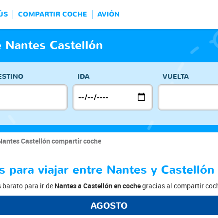
ÚS
COMPARTIR COCHE
AVIÓN
 Nantes Castellón
ESTINO
IDA
VUELTA
Nantes Castellón compartir coche
s para viajar entre Nantes y Castellón
s barato para ir de
Nantes a Castellón en coche
gracias al compartir coch
AGOSTO