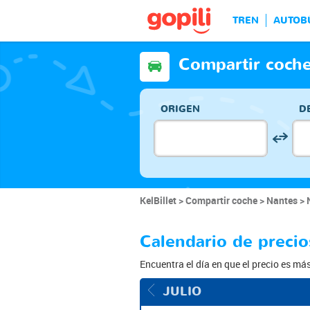
TREN
AUTOB
Compartir coche
ORIGEN
D
KelBillet
Compartir coche
Nantes
Calendario de precio
Encuentra el día en que el precio es má
JULIO