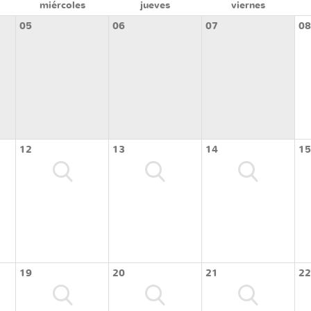
miércoles
jueves
viernes
05
06
07
08
12
13
14
15
19
20
21
22