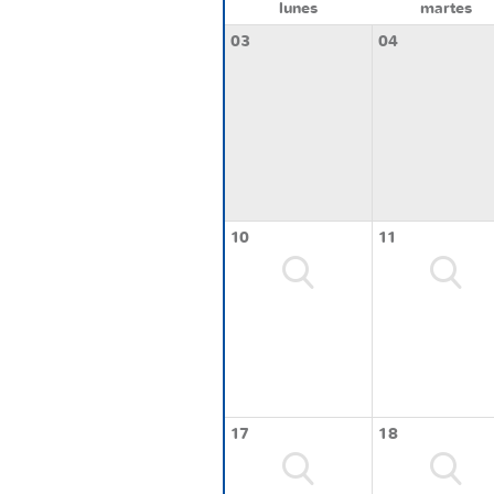
lunes
martes
03
04
10
11
17
18