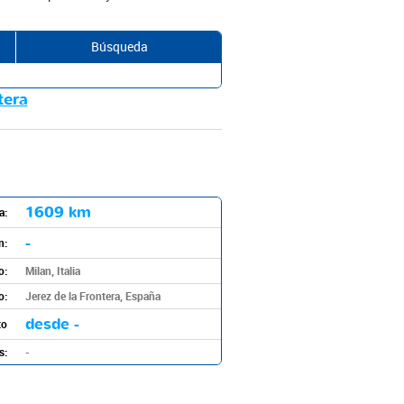
Búsqueda
tera
1609 km
a:
-
n:
o:
Milan, Italia
o:
Jerez de la Frontera, España
desde -
to
s:
-