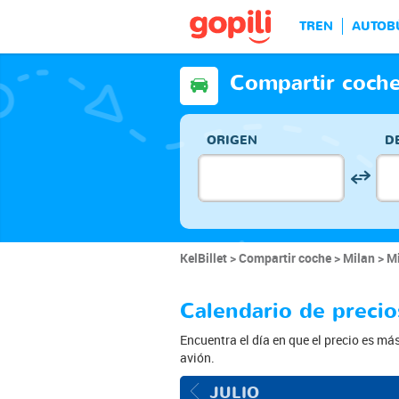
TREN
AUTOB
Compartir coche
ORIGEN
D
KelBillet
Compartir coche
Milan
Mi
Calendario de precios
Encuentra el día en que el precio es má
avión.
JULIO