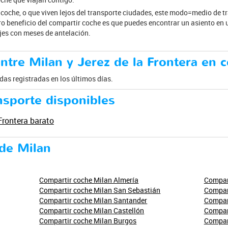
 coche, o que viven lejos del transporte ciudades, este modo=medio de t
o beneficio del compartir coche es que puedes encontrar un asiento en u
ajes con meses de antelación.
tre Milan y Jerez de la Frontera en 
as registradas en los últimos días.
nsporte disponibles
Frontera barato
de Milan
Compartir coche Milan Almería
Compart
Compartir coche Milan San Sebastián
Compar
Compartir coche Milan Santander
Compart
Compartir coche Milan Castellón
Compar
Compartir coche Milan Burgos
Compart