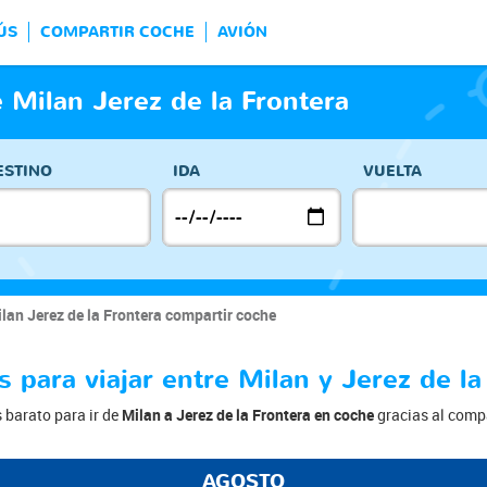
ÚS
COMPARTIR COCHE
AVIÓN
 Milan Jerez de la Frontera
ESTINO
IDA
VUELTA
lan Jerez de la Frontera compartir coche
 para viajar entre Milan y Jerez de la
s barato para ir de
Milan a Jerez de la Frontera en coche
gracias al compa
AGOSTO