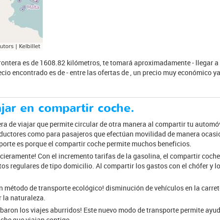
Frontera es de 1608.82 kilómetros, te tomará aproximadamente - llegar a 
ecio encontrado es de - entre las ofertas de , un precio muy económico ya
ajar en compartir coche.
ra de viajar que permite circular de otra manera al compartir tu autom
nductores como para pasajeros que efectúan movilidad de manera ocasion
porte es porque el compartir coche permite muchos beneficios.
cieramente! Con el incremento tarifas de la gasolina, el compartir coch
tos regulares de tipo domicilio. Al compartir los gastos con el chófer y 
 método de transporte ecológico! disminución de vehículos en la carrete
 la naturaleza.
cabaron los viajes aburridos! Este nuevo modo de transporte permite ay
he que viajan contigo.