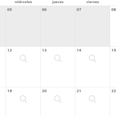
miércoles
jueves
viernes
05
06
07
08
12
13
14
15
19
20
21
22