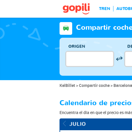
TREN
AUTOB
Compartir coche
ORIGEN
D
KelBillet
Compartir coche
Barcelon
Calendario de precio
Encuentra el día en que el precio es má
JULIO