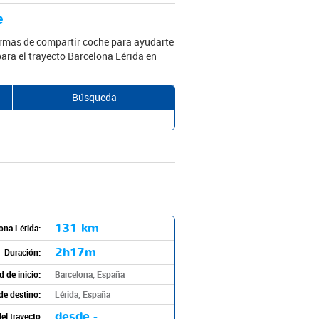
e
ormas de compartir coche para ayudarte
para el trayecto Barcelona Lérida en
Búsqueda
131 km
ona Lérida:
2h17m
Duración:
 de inicio:
Barcelona, España
de destino:
Lérida, España
desde -
el trayecto