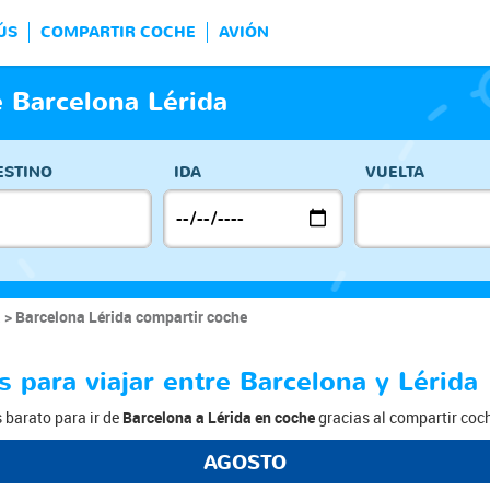
ÚS
COMPARTIR COCHE
AVIÓN
 Barcelona Lérida
ESTINO
IDA
VUELTA
a
Barcelona Lérida compartir coche
s para viajar entre Barcelona y Lérida
s barato para ir de
Barcelona a Lérida en coche
gracias al compartir coch
AGOSTO