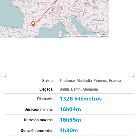
Salida:
Toulouse, Mediodía-Pirineos, Francia
Llegada:
Berlín, Berlín, Alemania
1328 kilómetros
Distancia:
16h04m
Duración mínima:
16h55m
Duración máxima:
4h30m
Duración promedio: