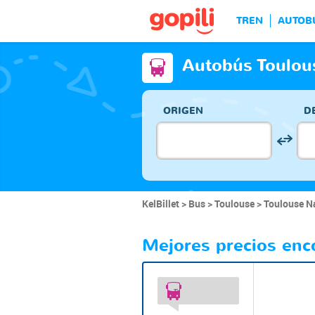
TREN
AUTOB
Autobús Toulou
ORIGEN
D
KelBillet
Bus
Toulouse
Toulouse N
Mejores precios enc