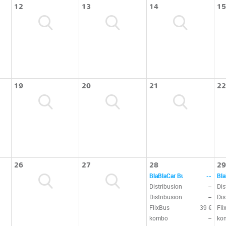
12
13
14
15
19
20
21
22
26
27
28
29
BlaBlaCar Bus
--
Bla
Distribusion
--
Dis
Distribusion
--
Dis
FlixBus
39 €
Fli
kombo
--
ko