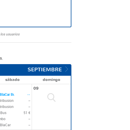
los usuarios
n.
SEPTIEMBRE
sábado
domingo
09
BlaCar Bus
--
tribusion
--
tribusion
--
xBus
51 €
mbo
--
BlaCar
--