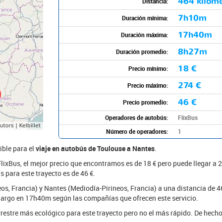
464 kilóm
Distancia:
7h10m
Duración mínima:
17h40m
Duración máxima:
8h27m
Duración promedio:
18 €
Precio mínimo:
274 €
Precio máximo:
46 €
Precio promedio:
Operadores de autobús:
FlixBus
Número de operadores:
1
ible para el
viaje en autobús de Toulouse a Nantes
.
FlixBus, el mejor precio que encontramos es de 18 € pero puede llegar a 2
s para este trayecto es de 46 €.
neos, Francia) y Nantes (Mediodía-Pirineos, Francia) a una distancia de
argo en 17h40m según las compañías que ofrecen este servicio.
rrestre más ecológico para este trayecto pero no el más rápido. De hecho,