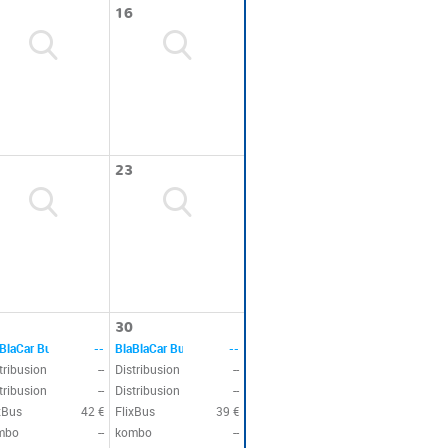
16
23
30
BlaCar Bus
--
BlaBlaCar Bus
--
tribusion
--
Distribusion
--
tribusion
--
Distribusion
--
xBus
42 €
FlixBus
39 €
mbo
--
kombo
--