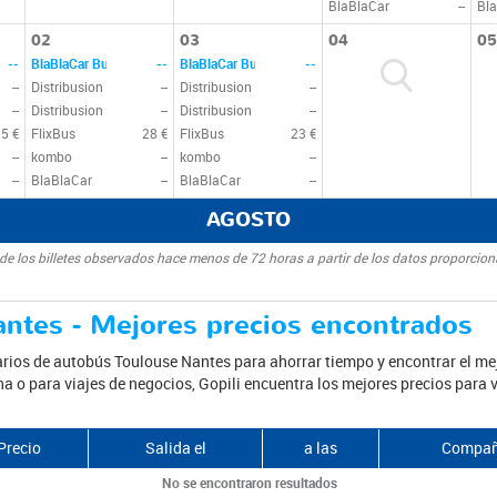
BlaBlaCar
--
Bla
02
03
04
05
--
BlaBlaCar Bus
--
BlaBlaCar Bus
--
--
Distribusion
--
Distribusion
--
--
Distribusion
--
Distribusion
--
35 €
FlixBus
28 €
FlixBus
23 €
--
kombo
--
kombo
--
--
BlaBlaCar
--
BlaBlaCar
--
AGOSTO
 de los billetes observados hace menos de 72 horas a partir de los datos proporcio
ntes - Mejores precios encontrados
rios de autobús Toulouse Nantes para ahorrar tiempo y encontrar el mejor
na o para viajes de negocios, Gopili encuentra los mejores precios para 
Precio
Salida el
a las
Compañ
No se encontraron resultados