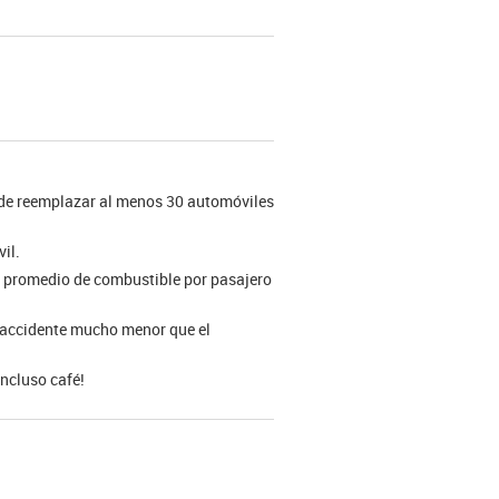
ede reemplazar al menos 30 automóviles
il.
o promedio de combustible por pasajero
e accidente mucho menor que el
incluso café!