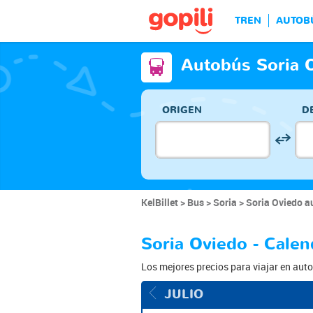
TREN
AUTOB
Autobús Soria 
ORIGEN
D
KelBillet
Bus
Soria
Soria Oviedo a
Soria Oviedo - Calen
Los mejores precios para viajar en auto
JULIO