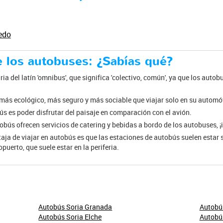
edo
e los autobuses: ¿Sabías qué?
ria del latín 'omnibus', que significa 'colectivo, común', ya que los auto
más ecológico, más seguro y más sociable que viajar solo en su automóv
ús es poder disfrutar del paisaje en comparación con el avión.
bús ofrecen servicios de catering y bebidas a bordo de los autobuses, ¡
ja de viajar en autobús es que las estaciones de autobús suelen estar s
puerto, que suele estar en la periferia.
Autobús Soria Granada
Autobú
Autobús Soria Elche
Autobús