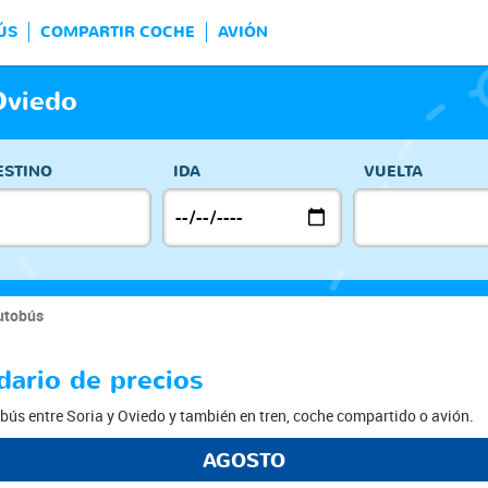
ÚS
COMPARTIR COCHE
AVIÓN
Oviedo
ESTINO
IDA
VUELTA
utobús
dario de precios
bús entre Soria y Oviedo y también en tren, coche compartido o avión.
AGOSTO