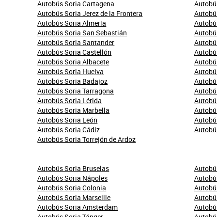
Autobús Soria Cartagena
Autobú
Autobús Soria Jerez de la Frontera
Autobús
Autobús Soria Almería
Autobú
Autobús Soria San Sebastián
Autobú
Autobús Soria Santander
Autobú
Autobús Soria Castellón
Autobú
Autobús Soria Albacete
Autobú
Autobús Soria Huelva
Autobús
Autobús Soria Badajoz
Autobús
Autobús Soria Tarragona
Autobús
Autobús Soria Lérida
Autobú
Autobús Soria Marbella
Autobús
Autobús Soria León
Autobús
Autobús Soria Cádiz
Autobú
Autobús Soria Torrejón de Ardoz
Autobús Soria Bruselas
Autobú
Autobús Soria Nápoles
Autobú
Autobús Soria Colonia
Autobú
Autobús Soria Marseille
Autobús
Autobús Soria Amsterdam
Autobús
Autobús Soria Tánger
Autobú