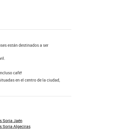
buses están destinados a ser
il.
incluso café!
ituadas en el centro de la ciudad,
s Soria Jaén
 Soria Algeciras