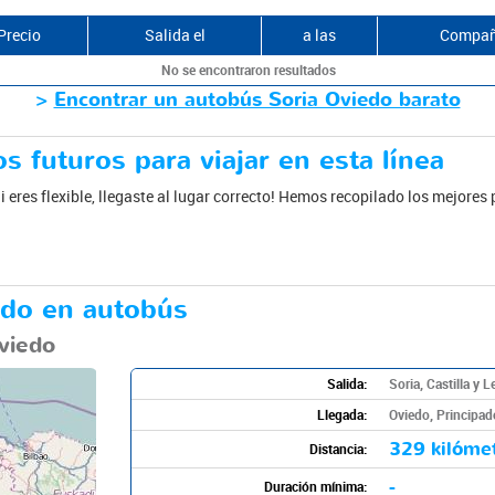
Precio
Salida el
a las
Compañ
No se encontraron resultados
>
Encontrar un autobús Soria Oviedo barato
s futuros para viajar en esta línea
 eres flexible, llegaste al lugar correcto! Hemos recopilado los mejores 
edo en autobús
viedo
Salida:
Soria, Castilla y 
Llegada:
Oviedo, Principad
329 kilóme
Distancia:
-
Duración mínima: