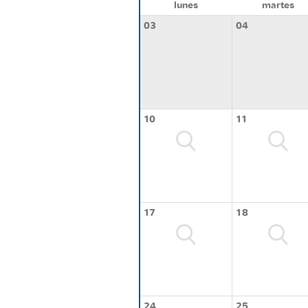
lunes
martes
03
04
10
11
17
18
24
25