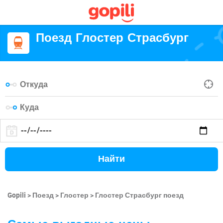
Поезд Глостер Страсбург
Найти
Gopili
Поезд
Глостер
Глостер Страсбург поезд