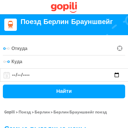
Поезд Берлин Брауншвейг
Найти
Gopili
Поезд
Берлин
Берлин Брауншвейг поезд