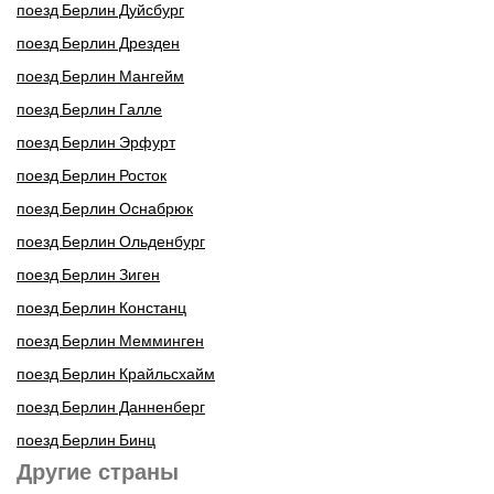
поезд Берлин Дуйсбург
поезд Берлин Дрезден
поезд Берлин Мангейм
поезд Берлин Галле
поезд Берлин Эрфурт
поезд Берлин Росток
поезд Берлин Оснабрюк
поезд Берлин Ольденбург
поезд Берлин Зиген
поезд Берлин Констанц
поезд Берлин Мемминген
поезд Берлин Крайльсхайм
поезд Берлин Данненберг
поезд Берлин Бинц
Другие страны