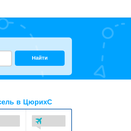
Найти
сель в ЦюрихС