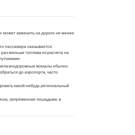
ус может заменить на дороге не менее
ого пассажира оказывается
 раз меньше топлива из расчета на
опутчиками.
о железнодорожные вокзалы обычно
обраться до аэропорта, часто
ировать какой-нибудь региональный
яска, запряженная лошадьми, в