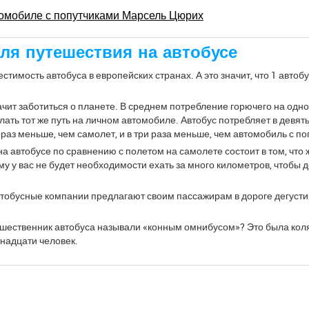
томобиле с попутчиками Марсель Цюрих
ля путешествия на автобусе
стимость автобуса в европейских странах. А это значит, что 1 автоб
ачит заботиться о планете. В среднем потребление горючего на одн
ать тот же путь на личном автомобиле. Автобус потребляет в девять
 раз меньше, чем самолет, и в три раза меньше, чем автомобиль с п
а автобусе по сравнению с полетом на самолете состоит в том, чт
у у вас не будет необходимости ехать за много километров, чтобы д
автобусные компании предлагают своим пассажирам в дороге дегуст
едшественник автобуса называли «конным омнибусом»? Это была кол
тнадцати человек.