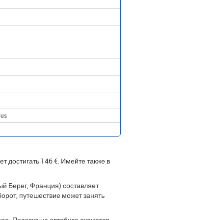
Bus
т достигать 146 €. Имейте также в
й Берег, Франция) составляет
борот, путешествие может занять
ое. Поездка на автобусе окажется