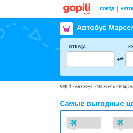
ПОЕЗД
АВТО
Автобус Марсе
ОТКУДА
К
Gopili
Автобус
Марсель
Марсе
Самые выгодные це