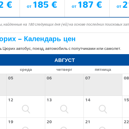
2 €
185 €
187 €
2
от
от
от
, найденные на 180 следующих дня (-ей) на основе последних поисковых за
юрих – Календарь цен
 Цюрих автобус, поезд, автомобиль с попутчиками или самолет.
АВГУСТ
среда
четверг
пятница
05
06
07
08
12
13
14
15
19
20
21
22