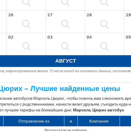
26
27
28
29
02
03
04
05
АВГУСТ
ов, зафиксированные менее 72 часов назад на основании данных, поставл
Цюрих – Лучшие найденные цены
исание автобусов Марсель Цюрих , чтобы помочь вам сэкономить вре
третиться с родственниками, нанести визит друзьям, съездить куда
йдет лучшие тарифы на ближайшие дни:
Марсель Цюрих автобус
Отправление из
в
Компания
Результатов не найдено