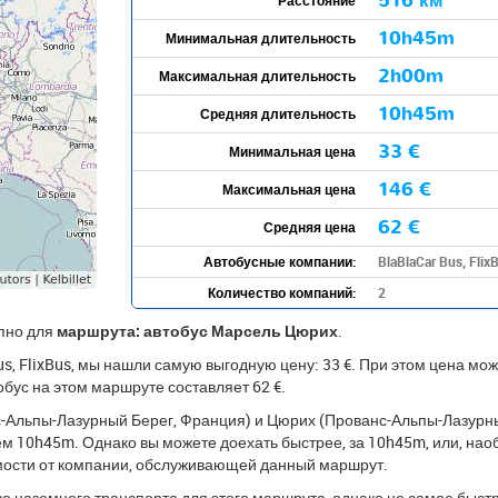
516 км
10h45m
Минимальная длительность
2h00m
Максимальная длительность
10h45m
Средняя длительность
33 €
Минимальная цена
146 €
Максимальная цена
62 €
Средняя цена
Автобусные компании:
BlaBlaCar Bus, Flix
Количество компаний:
2
упно для
маршрута: автобус Марсель Цюрих
.
s, FlixBus, мы нашли самую выгодную цену: 33 €. При этом цена може
обус на этом маршруте составляет 62 €.
-Альпы-Лазурный Берег, Франция) и Цюрих (Прованс-Альпы-Лазурны
нем 10h45m. Однако вы можете доехать быстрее, за 10h45m, или, нао
имости от компании, обслуживающей данный маршрут.
о наземного транспорта для этого маршрута, однако не самое быстр