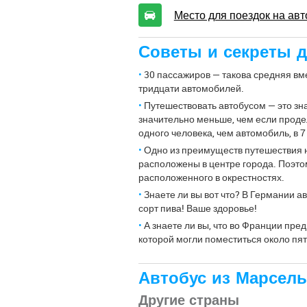
Место для поездок на ав
Советы и секреты д
30 пассажиров — такова средняя вме
тридцати автомобилей.
Путешествовать автобусом — это зн
значительно меньше, чем если продел
одного человека, чем автомобиль, в 7
Одно из преимуществ путешествия н
расположены в центре города. Поэтом
расположенного в окрестностях.
Знаете ли вы вот что? В Германии 
сорт пива! Ваше здоровье!
А знаете ли вы, что во Франции пр
которой могли поместиться около пя
Автобус из Марсель
Другие страны