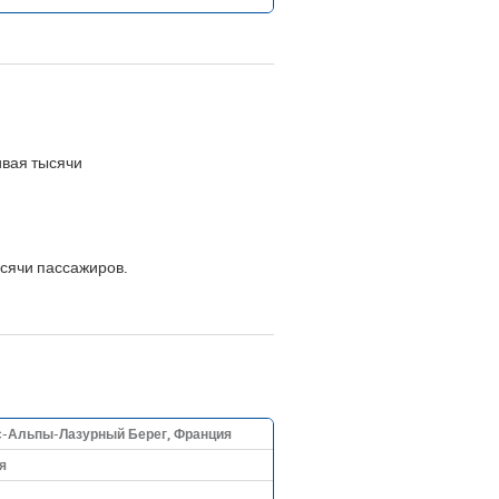
ивая тысячи
ысячи пассажиров.
с-Альпы-Лазурный Берег, Франция
я