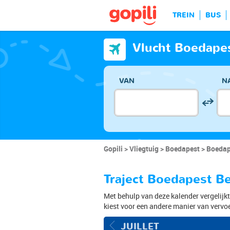
TREIN
BUS
Vlucht Boedapes
VAN
N
Gopili
Vliegtuig
Boedapest
Boedape
Traject Boedapest Ber
Met behulp van deze kalender vergelijkt 
kiest voor een andere manier van vervoe
JUILLET