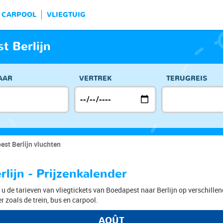
CARPOOL
VLIEGTUIG
t Berlijn
AAR
VERTREK
TERUGREIS
st Berlijn vluchten
lijn - Prijzenkalender
u de tarieven van vliegtickets van Boedapest naar Berlijn op verschillend
r zoals de trein, bus en carpool.
AOÛT