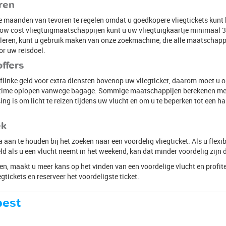
ren
 maanden van tevoren te regelen omdat u goedkopere vliegtickets kunt 
 low cost vliegtuigmaatschappijen kunt u uw vliegtuigkaartje minimaal
leren, kunt u gebruik maken van onze zoekmachine, die alle maatschappij
or uw reisdoel.
ffers
linke geld voor extra diensten bovenop uw vliegticket, daarom moet u 
no time oplopen vanwege bagage. Sommige maatschappijen berekenen mee
sing is om licht te reizen tijdens uw vlucht en om u te beperken tot ee
ek
a aan te houden bij het zoeken naar een voordelig vliegticket. Als u flexib
eld als u een vlucht neemt in het weekend, kan dat minder voordelig zijn 
gen, maakt u meer kans op het vinden van een voordelige vlucht en profite
gtickets en reserveer het voordeligste ticket.
pest