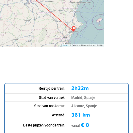
2h22m
Reistijd per trein:
Stad van vertrek:
Madrid, Spanje
Stad van aankomst:
Alicante, Spanje
361 km
Afstand:
€ 8
Beste prijzen voor de trein:
vanaf