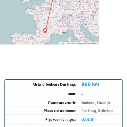
966 km
Afstand Toulouse Den Haag:
-
Duur:
Plaats van vertrek:
Toulouse, Frankrijk
Plaats van aankomst:
Den Haag, Nederland
vanaf -
Prijs voor het traject