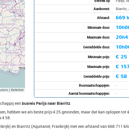
Vertrek op
Parijs, Î
Aankomst:
Biarritz,
669 k
Afstand:
10h0
Minimale duur:
20h
Maximale duur:
10h0
Gemiddelde duur:
€ 25
Minimale prijs:
€ 15
Maximale prijs:
€ 58
Gemiddelde prijs:
Busmaatschappijen:
-
Aantal busmaatschappijen:
-
schappij een
busreis Parijs naar Biarritz
ijken, hebben we als beste prijs € 25 gevonden, maar dat kan oplopen to
s € 58.
rankrijk) en Biarritz (Aquitanië, Frankrijk) met een afstand van 668.711 