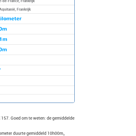
le-de-France, Frankrijk
 Aquitanië, Frankrijk
ilometer
0m
41m
0m
7
t € 157. Goed om te weten: de gemiddelde
kilometer duurte gemiddeld 10h00m,,