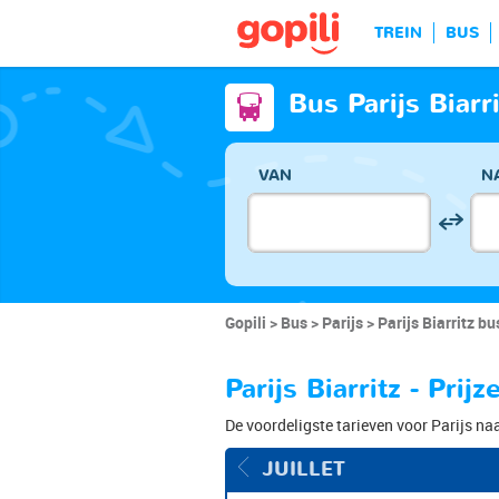
TREIN
BUS
Bus Parijs Biarri
VAN
N
Gopili
Bus
Parijs
Parijs Biarritz bu
Parijs Biarritz - Prij
De voordeligste tarieven voor Parijs naa
JUILLET