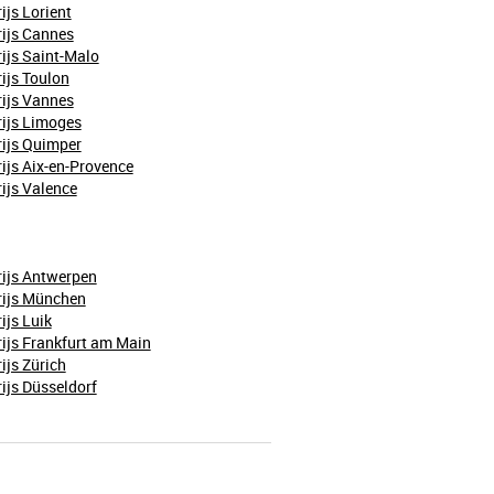
ijs Lorient
ijs Cannes
ijs Saint-Malo
ijs Toulon
ijs Vannes
ijs Limoges
ijs Quimper
ijs Aix-en-Provence
ijs Valence
ijs Antwerpen
rijs München
ijs Luik
ijs Frankfurt am Main
ijs Zürich
ijs Düsseldorf