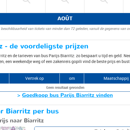
AOÛT
 beschikbaarheid van tickets van minder dan 72 geleden, vanuit de gegevens van o
tz - de voordeligste prijzen
rritz en de tarieven van bus Parijs Biarritz: zo bespaart u tijd en geld. N
en, een weekendje weg of een zakenreis gopili vind de beste prijs en bust
Vertrek op
om
Maatschappij
Geen resultaat gevonden
>
Goedkoop bus Parijs Biarritz vinden
ar Biarritz per bus
js naar Biarritz