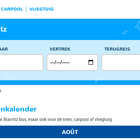
CARPOOL
VLIEGTUIG
tz
AAR
VERTREK
TERUGREIS
s
zenkalender
r Biarritz bus, maar ook voor de trein, carpool of vliegtuig.
AOÛT