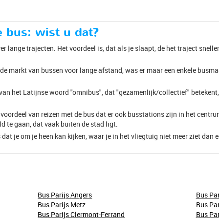
e bus: wist u dat?
r lange trajecten. Het voordeel is, dat als je slaapt, de het traject snell
van de markt van bussen voor lange afstand, was er maar een enkele busm
s van het Latijnse woord "omnibus", dat "gezamenlijk/collectief" beteke
et voordeel van reizen met de bus dat er ook busstations zijn in het centr
ld te gaan, dat vaak buiten de stad ligt.
 dat je om je heen kan kijken, waar je in het vliegtuig niet meer ziet dan
Bus Parijs Angers
Bus Par
Bus Parijs Metz
Bus Par
Bus Parijs Clermont-Ferrand
Bus Par