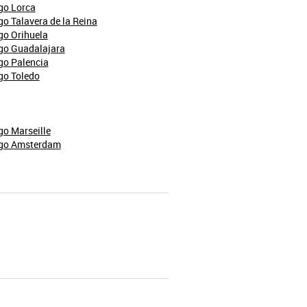
go Lorca
go Talavera de la Reina
go Orihuela
go Guadalajara
go Palencia
go Toledo
go Marseille
igo Amsterdam