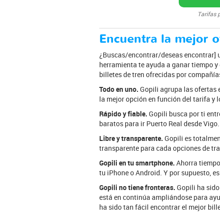
Tarifas 
Encuentra la mejor of
¿Buscas/encontrar/deseas encontrar] un
herramienta te ayuda a ganar tiempo y d
billetes de tren ofrecidas por compañías
Todo en uno.
Gopili agrupa las ofertas 
la mejor opción en función del tarifa y 
Rápido y fiable.
Gopili busca por ti entr
baratos para ir Puerto Real desde Vigo. 
Libre y transparente.
Gopili es totalmen
transparente para cada opciones de tra
Gopili en tu smartphone.
Ahorra tiempo 
tu iPhone o Android. Y por supuesto, e
Gopili no tiene fronteras.
Gopili ha sido
está en continúa ampliándose para ayud
ha sido tan fácil encontrar el mejor bi