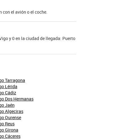
 con el avión o el coche.
 Vigo y 0 en la ciudad de llegada: Puerto
go Tarragona
go Lérida
go Cádiz
igo Dos Hermanas
go Jaén
go Algeciras
igo Ourense
go Reus
go Girona
go Cáceres