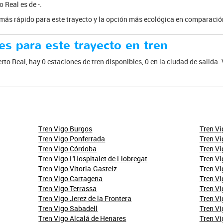
 Real es de -.
e más rápido para este trayecto y la opción más ecológica en comparación
es para este trayecto en tren
erto Real, hay 0 estaciones de tren disponibles, 0 en la ciudad de salida:
Tren Vigo Burgos
Tren Vi
Tren Vigo Ponferrada
Tren Vi
Tren Vigo Córdoba
Tren Vi
Tren Vigo L'Hospitalet de Llobregat
Tren V
Tren Vigo Vitoria-Gasteiz
Tren Vi
Tren Vigo Cartagena
Tren Vi
Tren Vigo Terrassa
Tren V
Tren Vigo Jerez de la Frontera
Tren Vi
Tren Vigo Sabadell
Tren Vi
Tren Vigo Alcalá de Henares
Tren Vi