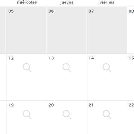
miércoles
jueves
viernes
05
06
07
08
12
13
14
15
19
20
21
22