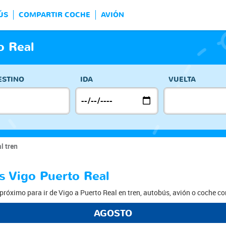
ÚS
COMPARTIR COCHE
AVIÓN
o Real
ESTINO
IDA
VUELTA
l tren
s Vigo Puerto Real
próximo para ir de Vigo a Puerto Real en tren, autobús, avión o coche c
AGOSTO