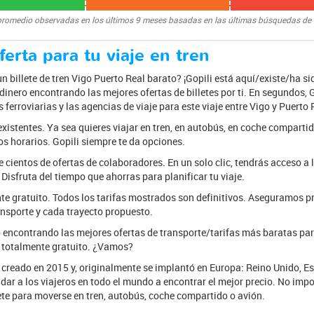
promedio observadas en los últimos 9 meses basadas en las últimas búsquedas de
erta para tu viaje en tren
 billete de tren Vigo Puerto Real barato? ¡Gopili está aquí/existe/ha s
inero encontrando las mejores ofertas de billetes por ti. En segundos, 
 ferroviarias y las agencias de viaje para este viaje entre Vigo y Puerto 
existentes. Ya sea quieres viajar en tren, en autobús, en coche comparti
los horarios. Gopili siempre te da opciones.
e cientos de ofertas de colaboradores. En un solo clic, tendrás acceso a l
Disfruta del tiempo que ahorras para planificar tu viaje.
te gratuito. Todos los tarifas mostrados son definitivos. Aseguramos p
nsporte y cada trayecto propuesto.
encontrando las mejores ofertas de transporte/tarifas más baratas par
s totalmente gratuito. ¿Vamos?
 creado en 2015 y, originalmente se implantó en Europa: Reino Unido, Es
ar a los viajeros en todo el mundo a encontrar el mejor precio. No impo
llete para moverse en tren, autobús, coche compartido o avión.