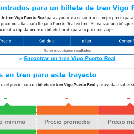
ntrados para un billete de tren Vigo 
s de
tren Vigo Puerto Real
para ayudarte a encontrar el mejor precio para 
próximos días para llegar a Puerto Real en tren. Al realizar una búsqued
ncuentra rápidamente un billete barato para tu próximo viaje.
Precio
Salida el
a las
Compañ
No se encontraron resultados
>
Encontrar un tren Vigo Puerto Real
 en tren para este trayecto
ra el precio para un
billete de tren Vigo Puerto Real
y te ayuda a saber 
-
-
-
io mínimo
Precio promedio
Precio m