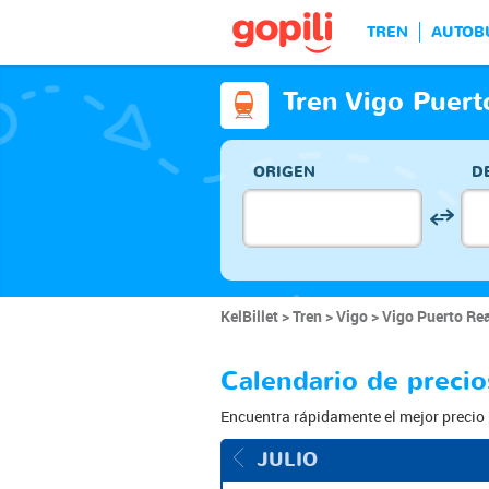
TREN
AUTOB
Tren Vigo Puert
ORIGEN
D
KelBillet
Tren
Vigo
Vigo Puerto Rea
Calendario de precio
Encuentra rápidamente el mejor precio 
JULIO