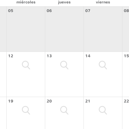
miércoles
jueves
viernes
05
06
07
08
12
13
14
15
19
20
21
22