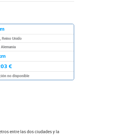
7m
, Reino Unido
, Alemania
km
203 €
ción no disponible
etros entre las dos ciudades y la