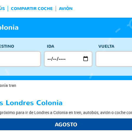
ÚS
COMPARTIR COCHE
AVIÓN
lonia
ESTINO
IDA
VUELTA
onia tren
os Londres Colonia
próximo para ir de Londres a Colonia en tren, autobús, avión o coche c
AGOSTO