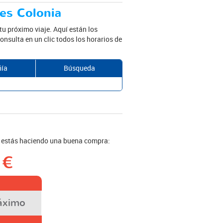
res Colonia
tu próximo viaje. Aquí están los
onsulta en un clic todos los horarios de
ía
Búsqueda
i estás haciendo una buena compra:
 €
áximo