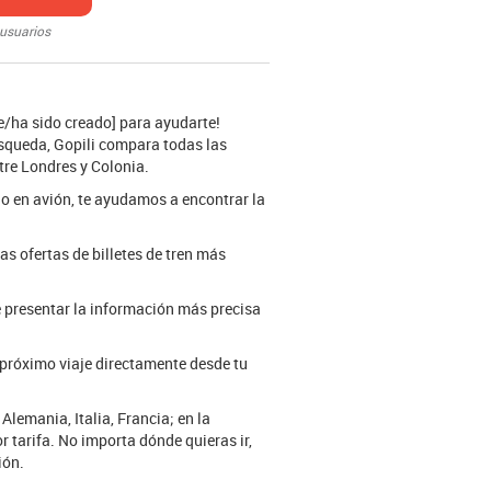
 usuarios
e/ha sido creado] para ayudarte!
búsqueda, Gopili compara todas las
ntre Londres y Colonia.
o o en avión, te ayudamos a encontrar la
as ofertas de billetes de tren más
e presentar la información más precisa
 próximo viaje directamente desde tu
lemania, Italia, Francia; en la
 tarifa. No importa dónde quieras ir,
ión.