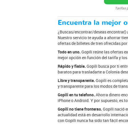
Tarifas 
Encuentra la mejor of
¿Buscas/encontrar/deseas encontrar] un 
Nuestro servicio te ayuda a ahorrar tie
ofertas de billetes de tren ofrecidas po
Todo en uno.
Gopili reúne las ofertas e
mejor opción en función del tarifa y los
Rápido y fiable.
Gopili busca por ti entr
baratos para trasladarte a Colonia desd
Libre y transparente.
Gopili es completa
y transparente para los modos de trans
Gopili en tu telefono.
Ahorra dinero enco
iPhone o Android. Y por supuesto, es t
Gopili no tiene fronteras.
Gopili nació e
actualidad está en desarrollo internaci
con Gopili nunca ha sido tan fácil encon