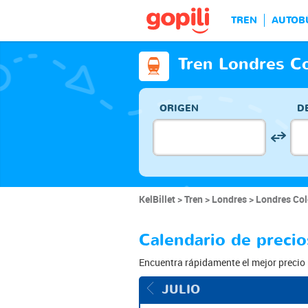
TREN
AUTOB
Tren Londres Co
ORIGEN
D
KelBillet
Tren
Londres
Londres Col
Calendario de preci
Encuentra rápidamente el mejor precio 
JULIO