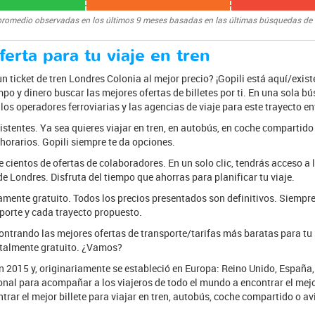
promedio observadas en los últimos 9 meses basadas en las últimas búsquedas de
erta para tu viaje en tren
ticket de tren Londres Colonia al mejor precio? ¡Gopili está aquí/exist
mpo y dinero buscar las mejores ofertas de billetes por ti. En una sola 
r los operadores ferroviarias y las agencias de viaje para este trayecto e
xistentes. Ya sea quieres viajar en tren, en autobús, en coche compartid
 horarios. Gopili siempre te da opciones.
e cientos de ofertas de colaboradores. En un solo clic, tendrás acceso a l
e Londres. Disfruta del tiempo que ahorras para planificar tu viaje.
mente gratuito. Todos los precios presentados son definitivos. Siempr
porte y cada trayecto propuesto.
ntrando las mejores ofertas de transporte/tarifas más baratas para tu
otalmente gratuito. ¿Vamos?
n 2015 y, originariamente se estableció en Europa: Reino Unido, España, A
onal para acompañar a los viajeros de todo el mundo a encontrar el mejor
trar el mejor billete para viajar en tren, autobús, coche compartido o av