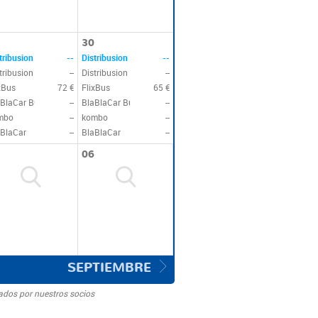
30
tribusion
--
Distribusion
--
tribusion
--
Distribusion
--
xBus
72 €
FlixBus
65 €
BlaCar Bus
--
BlaBlaCar Bus
--
mbo
--
kombo
--
BlaCar
--
BlaBlaCar
--
06
SEPTIEMBRE
ados por nuestros socios