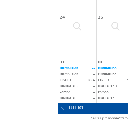
24
25
31
01
Distribusion
--
Distribusion
Distribusion
--
Distribusion
FlixBus
85 €
FlixBus
BlaBlaCar Bus
--
BlaBlaCar Bus
kombo
--
kombo
BlaBlaCar
--
BlaBlaCar
JULIO
Tarifas y disponibilida