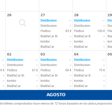
26
27
28
29
Distribusion
--
Distribusion
--
Dis
Distribusion
--
Distribusion
--
Dis
FlixBus
83 €
FlixBus
100 €
Fli
BlaBlaCar Bus
--
BlaBlaCar Bus
--
Bla
kombo
--
kombo
--
ko
BlaBlaCar
--
BlaBlaCar
--
Bla
02
03
04
05
--
Distribusion
--
Distribusion
--
Distribusion
--
--
Distribusion
--
Distribusion
--
Distribusion
--
79 €
FlixBus
67 €
FlixBus
60 €
FlixBus
75 €
--
BlaBlaCar Bus
--
BlaBlaCar Bus
--
BlaBlaCar Bus
--
--
kombo
--
kombo
--
kombo
--
--
BlaBlaCar
--
BlaBlaCar
--
BlaBlaCar
--
AGOSTO
d de billetes comprobados hace menos de 72 horas basados en los datos proporcion