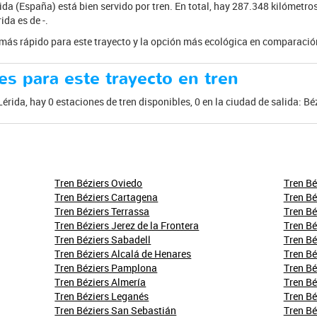
rida (España) está bien servido por tren. En total, hay 287.348 kilómetro
ida es de -.
e más rápido para este trayecto y la opción más ecológica en comparación
es para este trayecto en tren
Lérida, hay 0 estaciones de tren disponibles, 0 en la ciudad de salida: Bé
Tren Béziers Oviedo
Tren Bé
Tren Béziers Cartagena
Tren Bé
Tren Béziers Terrassa
Tren Bé
Tren Béziers Jerez de la Frontera
Tren Bé
Tren Béziers Sabadell
Tren B
Tren Béziers Alcalá de Henares
Tren Bé
Tren Béziers Pamplona
Tren Bé
Tren Béziers Almería
Tren Bé
Tren Béziers Leganés
Tren Bé
Tren Béziers San Sebastián
Tren Bé