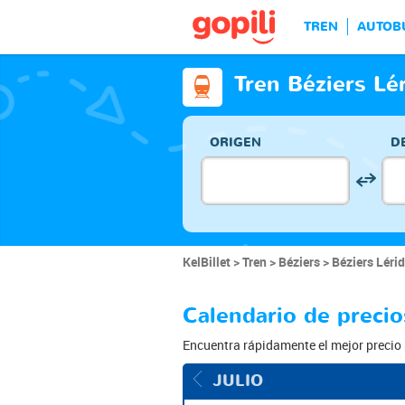
TREN
AUTOB
Tren Béziers Lé
ORIGEN
D
KelBillet
Tren
Béziers
Béziers Lérid
Calendario de precio
Encuentra rápidamente el mejor precio p
JULIO