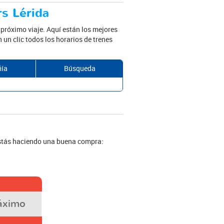
rs Lérida
 próximo viaje. Aquí están los mejores
 un clic todos los horarios de trenes
ía
Búsqueda
estás haciendo una buena compra:
áximo