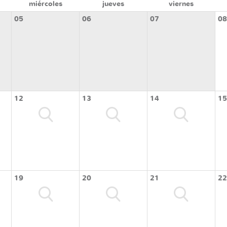
miércoles
jueves
viernes
05
06
07
08
12
13
14
15
19
20
21
22