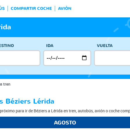
ÚS
COMPARTIR COCHE
AVIÓN
rida
ESTINO
IDA
VUELTA
a tren
s Béziers Lérida
róximo para ir de Béziers a Lérida en tren, autobús, avión o coche comp
AGOSTO