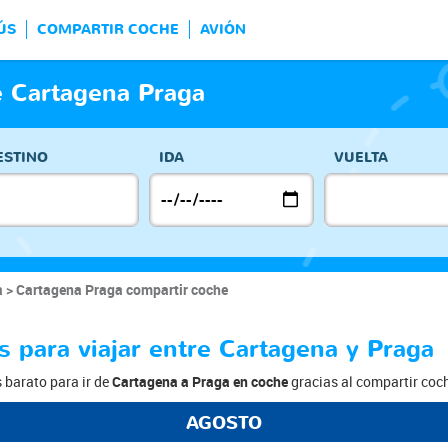
ÚS
COMPARTIR COCHE
AVIÓN
e Cartagena Praga
ESTINO
IDA
VUELTA
a
Cartagena Praga compartir coche
s para viajar entre Cartagena y Praga
s barato para ir de
Cartagena a Praga en coche
gracias al compartir coch
AGOSTO