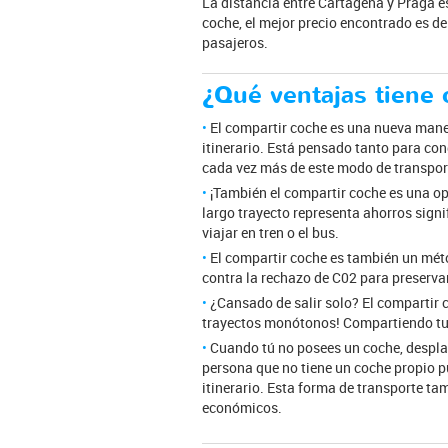
La distancia entre Cartagena y Praga e
coche, el mejor precio encontrado es de 
pasajeros.
¿Qué ventajas tiene 
El compartir coche es una nueva maner
itinerario. Está pensado tanto para co
cada vez más de este modo de transpor
¡También el compartir coche es una opc
largo trayecto representa ahorros sign
viajar en tren o el bus.
El compartir coche es también un métod
contra la rechazo de C02 para preserva
¿Cansado de salir solo? El compartir 
trayectos monótonos! Compartiendo tu 
Cuando tú no posees un coche, desplaz
persona que no tiene un coche propio p
itinerario. Esta forma de transporte ta
económicos.