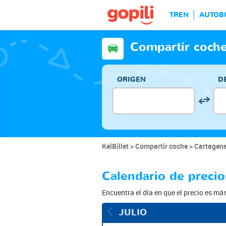
TREN
AUTOB
Compartir coch
ORIGEN
D
KelBillet
Compartir coche
Cartagen
Calendario de precio
Encuentra el día en que el precio es má
JULIO