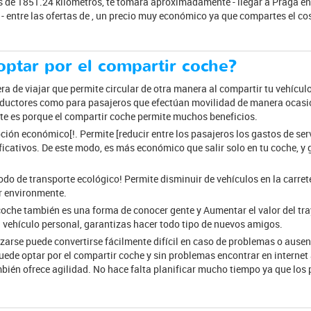
s de 1851.24 kilómetros, te tomará aproximadamente - llegar a Praga en 
- entre las ofertas de , un precio muy económico ya que compartes el cos
optar por el compartir coche?
a de viajar que permite circular de otra manera al compartir tu vehícu
nductores como para pasajeros que efectúan movilidad de manera ocasio
te es porque el compartir coche permite muchos beneficios.
ión económico[!. Permite [reducir entre los pasajeros los gastos de serv
ificativos. De este modo, es más económico que salir solo en tu coche,
o de transporte ecológico! Permite disminuir de vehículos en la carrete
r environmente.
coche también es una forma de conocer gente y Aumentar el valor del tray
vehículo personal, garantizas hacer todo tipo de nuevos amigos.
arse puede convertirse fácilmente difícil en caso de problemas o ausen
uede optar por el compartir coche y sin problemas encontrar en internet
mbién ofrece agilidad. No hace falta planificar mucho tiempo ya que los