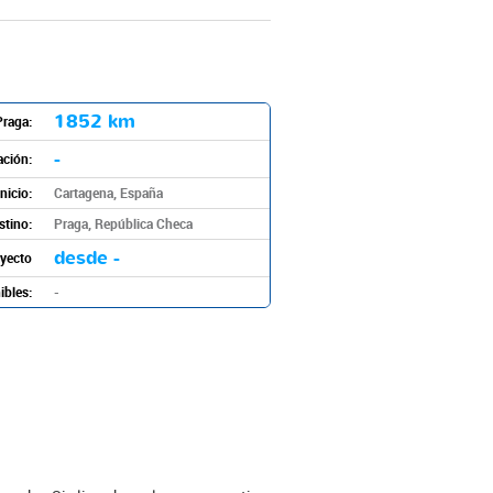
1852 km
Praga:
-
ación:
nicio:
Cartagena, España
stino:
Praga, República Checa
desde -
ayecto
ibles:
-