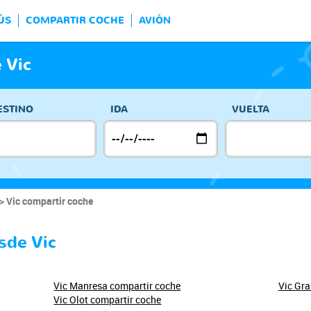
ÚS
COMPARTIR COCHE
AVIÓN
 Vic
ESTINO
IDA
VUELTA
Vic compartir coche
sde Vic
Vic Manresa compartir coche
Vic Gra
Vic Olot compartir coche