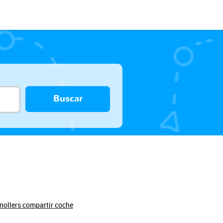
Buscar
nollers compartir coche