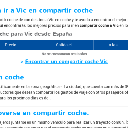
 ir a Vic en compartir coche
rtir coche de con destino a Vic en coche y te ayuda a encontrar el mejor
quí encontrarás los mejores precios para ir en
compartir coche a Vic
en lo
che para Vic desde España
Precio
Salida el
a las
No se encontraron resultados
>
Encontrar un compartir coche Vic
en coche
íficamente en la zona geográfica -. La ciudad, que cuenta con más de 3
uctores que desean compartir los gastos de viaje con otros pasajeros o
ara los próximos días es de -.
overse en compartir coche.
ajeros juntarse en un mismo vehículo para realizar un trayecto común. [S
es u espontáneos optar por el compartir coche es moverse nuevamente! 