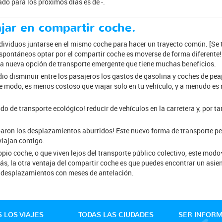
rado para los próximos días es de -.
ajar en compartir coche.
dividuos juntarse en el mismo coche para hacer un trayecto común. [Se t
spontáneos optar por el compartir coche es moverse de forma diferente!
na nueva opción de transporte emergente que tiene muchas beneficios.
o disminuir entre los pasajeros los gastos de gasolina y coches de peaj
e modo, es menos costoso que viajar solo en tu vehículo, y a menudo es
o de transporte ecológico! reducir de vehículos en la carretera y, por ta
cabaron los desplazamientos aburridos! Este nuevo forma de transporte 
viajan contigo.
opio coche, o que viven lejos del transporte público colectivo, este mo
s, la otra ventaja del compartir coche es que puedes encontrar un asien
us desplazamientos con meses de antelación.
 LOS VIAJES
TODAS LAS CIUDADES
SER INFOR