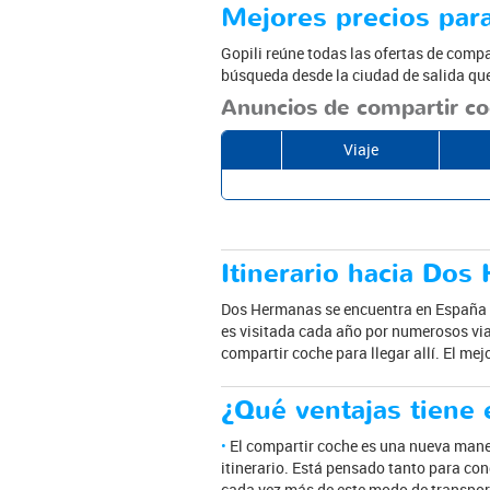
Mejores precios par
Gopili reúne todas las ofertas de compa
búsqueda desde la ciudad de salida que 
Anuncios de compartir c
Viaje
Itinerario hacia Do
Dos Hermanas se encuentra en España y
es visitada cada año por numerosos via
compartir coche para llegar allí. El mej
¿Qué ventajas tiene 
El compartir coche es una nueva maner
itinerario. Está pensado tanto para co
cada vez más de este modo de transpor