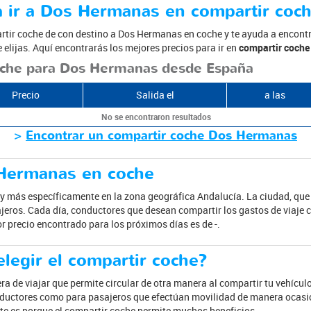
a ir a Dos Hermanas en compartir coc
rtir coche de con destino a Dos Hermanas en coche y te ayuda a encontra
elijas. Aquí encontrarás los mejores precios para ir en
compartir coche
oche para Dos Hermanas desde España
Precio
Salida el
a las
No se encontraron resultados
>
Encontrar un compartir coche Dos Hermanas
s Hermanas en coche
 más específicamente en la zona geográfica Andalucía. La ciudad, que
jeros. Cada día, conductores que desean compartir los gastos de viaje 
or precio encontrado para los próximos días es de -.
elegir el compartir coche?
a de viajar que permite circular de otra manera al compartir tu vehícu
nductores como para pasajeros que efectúan movilidad de manera ocasio
te es porque el compartir coche permite muchos beneficios.