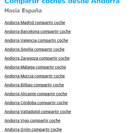
Compartir coches desde Andorra
Hacia España
Andorra Madrid compartir coche
Andorra Barcelona compartir coche
Andorra Valencia compartir coche
Andorra Sevilla compartir coche
Andorra Zaragoza compartir coche
Andorra Málaga compartir coche
Andorra Murcia compartir coche
Andorra Bilbao compartir coche
Andorra Alicante compartir coche
Andorra Córdoba compartir coche
Andorra Valladolid compartir coche
Andorra Vigo compartir coche
Andorra Gijón compartir coche