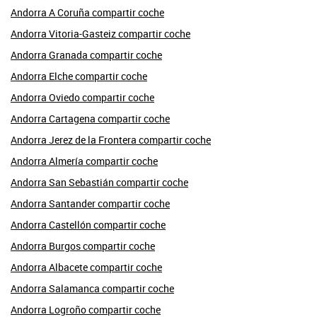
Andorra A Coruña compartir coche
Andorra Vitoria-Gasteiz compartir coche
Andorra Granada compartir coche
Andorra Elche compartir coche
Andorra Oviedo compartir coche
Andorra Cartagena compartir coche
Andorra Jerez de la Frontera compartir coche
Andorra Almería compartir coche
Andorra San Sebastián compartir coche
Andorra Santander compartir coche
Andorra Castellón compartir coche
Andorra Burgos compartir coche
Andorra Albacete compartir coche
Andorra Salamanca compartir coche
Andorra Logroño compartir coche