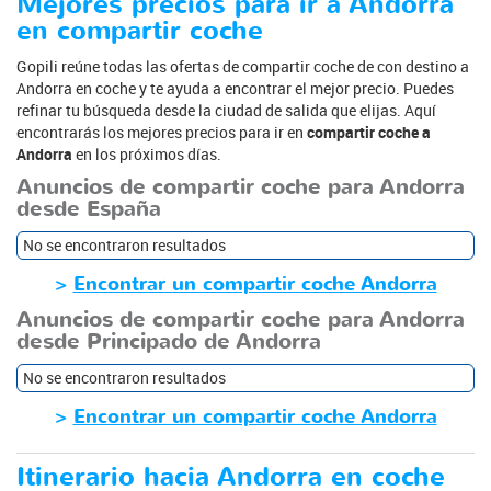
Mejores precios para ir a Andorra
en compartir coche
Gopili reúne todas las ofertas de compartir coche de con destino a
Andorra en coche y te ayuda a encontrar el mejor precio. Puedes
refinar tu búsqueda desde la ciudad de salida que elijas. Aquí
encontrarás los mejores precios para ir en
compartir coche a
Andorra
en los próximos días.
Anuncios de compartir coche para Andorra
desde España
No se encontraron resultados
>
Encontrar un compartir coche Andorra
Anuncios de compartir coche para Andorra
desde Principado de Andorra
No se encontraron resultados
>
Encontrar un compartir coche Andorra
Itinerario hacia Andorra en coche