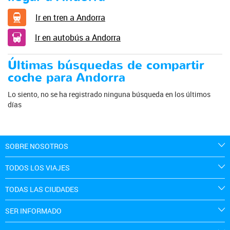
Ir en tren a Andorra
Ir en autobús a Andorra
Últimas búsquedas de compartir
coche para Andorra
Lo siento, no se ha registrado ninguna búsqueda en los últimos
días
SOBRE NOSOTROS
TODOS LOS VIAJES
TODAS LAS CIUDADES
SER INFORMADO