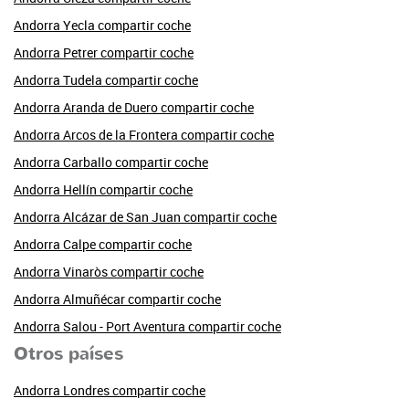
Andorra Yecla compartir coche
Andorra Petrer compartir coche
Andorra Tudela compartir coche
Andorra Aranda de Duero compartir coche
Andorra Arcos de la Frontera compartir coche
Andorra Carballo compartir coche
Andorra Hellín compartir coche
Andorra Alcázar de San Juan compartir coche
Andorra Calpe compartir coche
Andorra Vinaròs compartir coche
Andorra Almuñécar compartir coche
Andorra Salou - Port Aventura compartir coche
Otros países
Andorra Londres compartir coche